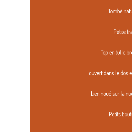
Tombé natu
Petite tr
Top en tulle b
ouvert dans le dos 
Lien noué sur la n
Petits bou