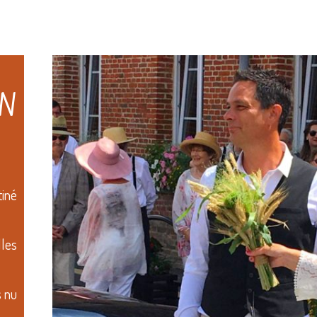
ON
tiné
lles
 nu