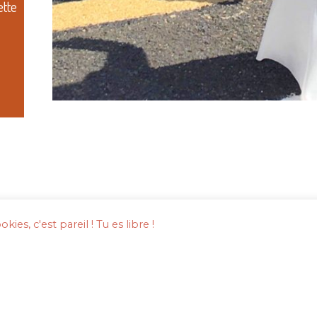
tte
ies, c'est pareil ! Tu es libre !
Mentions légales
Copyright © 2020 Emeline Emeline.
Theme by
ILoveWP.com