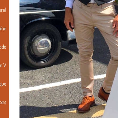
rel
aîne
rodé
en V
uque
tons