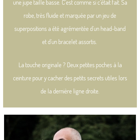
une jupe taille basse. C’est comme si c’était fait. Sa
robe, très fluide et marquée par un jeu de
superpositions a été agrémentée d’un head-band
et d’un bracelet assortis.
La touche originale ? Deux petites poches à la
ceinture pour y cacher des petits secrets utiles lors
de la dernière ligne droite.