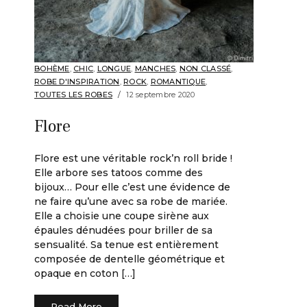
BOHÈME
,
CHIC
,
LONGUE
,
MANCHES
,
NON CLASSÉ
,
ROBE D'INSPIRATION
,
ROCK
,
ROMANTIQUE
,
TOUTES LES ROBES
12 septembre 2020
Flore
Flore est une véritable rock’n roll bride !
Elle arbore ses tatoos comme des
bijoux… Pour elle c’est une évidence de
ne faire qu’une avec sa robe de mariée.
Elle a choisie une coupe sirène aux
épaules dénudées pour briller de sa
sensualité. Sa tenue est entièrement
composée de dentelle géométrique et
opaque en coton […]
Read More